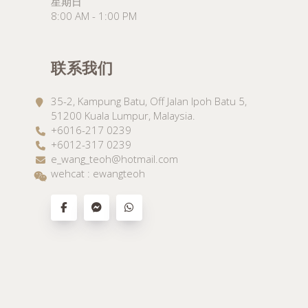
星期日
8:00 AM - 1:00 PM
联系我们
35-2, Kampung Batu, Off Jalan Ipoh Batu 5,
51200 Kuala Lumpur, Malaysia.
+6016-217 0239
+6012-317 0239
e_wang_teoh@hotmail.com
wehcat : ewangteoh